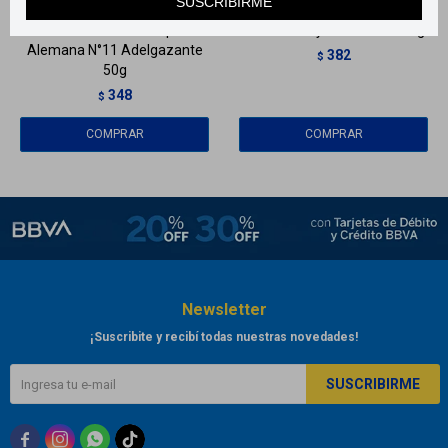
SUSCRIBIRME
Homeotisana Homeopatía
Nutralab Psyllium Husk 100 g
Alemana N°11 Adelgazante
382
$
50g
348
$
Newsletter
¡Suscribite y recibí todas nuestras novedades!
SUSCRIBIRME


