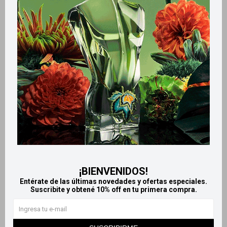
Retiros gratuitos en tiendas
Productos que te pueden interesar
¡BIENVENIDOS!
Entérate de las últimas novedades y ofertas especiales.
Suscribite y obtené 10% off en tu primera compra.
Llega
EL LUNES
Llega
EL LUNES
Llega
EL LUNES
Llega
EL LUNES