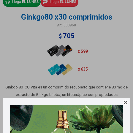
Llega
EL LUNES
Llega
EL LUNES
Ginkgo80 x30 comprimidos
000968
705
$
599
$
635
$
Ginkgo 80 ICU Vita es un comprimido recubierto que contiene 80 mg de
extracto de Ginkgo biloba, un fitoterápico con propiedades
vasodilatadoras y antiagregantes plaquetarias. Se utiliza en la prevención

y tratamiento del deterioro cognitivo
Métodos y costos de envío