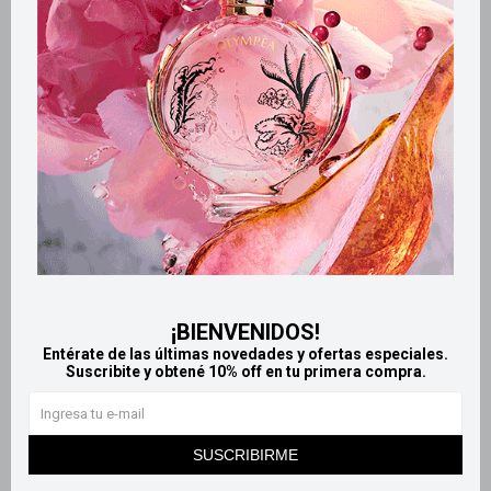
Productos que te pueden interesar
¡BIENVENIDOS!
Entérate de las últimas novedades y ofertas especiales.
Suscribite y obtené 10% off en tu primera compra.
Llega
HOY
Llega
HOY
Llega en
2 HS
Llega en
2 HS
SUSCRIBIRME
Antiax antiácido
Ondans solución 50 ml