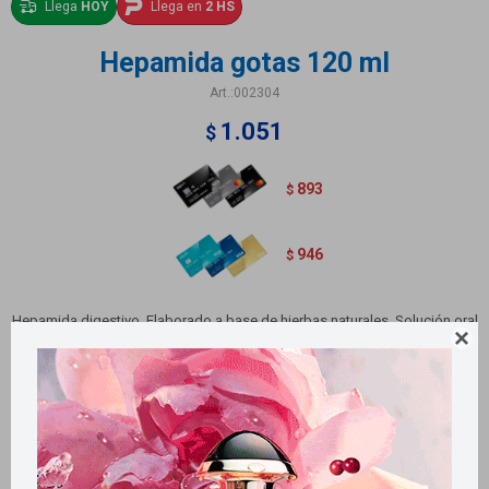
Llega
HOY
Llega en
2 HS
Hepamida gotas 120 ml
002304
1.051
$
893
$
946
$
Hepamida digestivo. Elaborado a base de hierbas naturales. Solución oral

. Uso en adultos y niños a partir de 12 años. Contiene 120 ml
Métodos y costos de envío
Retiros gratuitos en tiendas