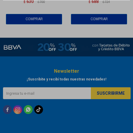
630
688
$
700
$
724
$
$
Newsletter
¡Suscribite y recibí todas nuestras novedades!
SUSCRIBIRME


