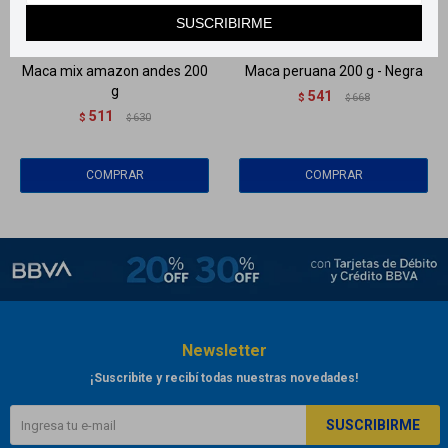
SUSCRIBIRME
Llega
EL LUNES
Llega
EL LUNES
Maca mix amazon andes 200
Maca peruana 200 g - Negra
g
541
$
668
$
511
$
630
$
Newsletter
¡Suscribite y recibí todas nuestras novedades!
SUSCRIBIRME