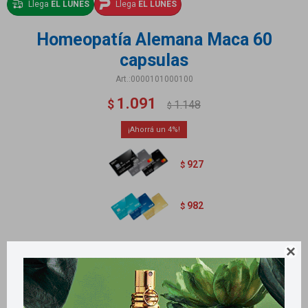
Llega
EL LUNES
Llega
EL LUNES
Homeopatía Alemana Maca 60
capsulas
0000101000100
1.091
$
1.148
$
4
927
$
982
$
La maca es una raíz andina rica en nutrientes que actúa como

adaptógeno natural, ayudando a equilibrar el cuerpo, aumentar la energía
y mejorar el rendimiento físico, mental y sexual.