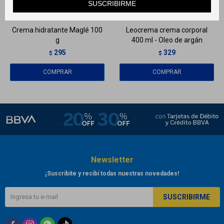
SUSCRIBIRME
Llega
MAÑANA
Llega
MAÑANA
Crema hidratante Maglé 100
Leocrema crema corporal
g
400 ml - Oleo de argán
295
329
$
$
Newsletter
¡Suscribite y recibí todas nuestras novedades!
SUSCRIBIRME