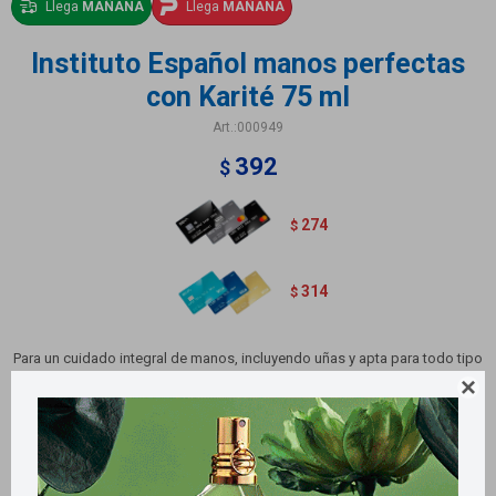
Llega
MAÑANA
Llega
MAÑANA
Instituto Español manos perfectas
con Karité 75 ml
000949
392
$
274
$
314
$
Para un cuidado integral de manos, incluyendo uñas y apta para todo tipo
de piel. Una crema ligera que da solución a un cuidado de la piel de

manos y uñas, hidratándolas y reparándolas, sin dejar una sensación
grasa en ellas.