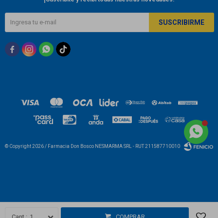
SUSCRIBIRME



© Copyright 2026 / Farmacia Don Bosco NESMARMA SRL - RUT 211587710010
Fenicio
1
COMPRAR