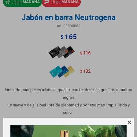
Llega
MAÑANA
Llega
MAÑANA
Jabón en barra Neutrogena
00600069
165
$
116
$
132
$
Indicado para pieles mixtas a grasas, con tendencia a granitos o puntos
negros.
Es suave y deja la piel libre de oleosidad y por eso más limpia, linda y
suave.
Presentación: Barra 80 g
