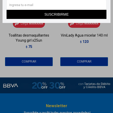
SUSCRIBIRME
Llega
MAÑANA
Llega
MAÑANA
Llega
MAÑANA
Llega
MAÑANA
Toallitas desmaquillantes
ViniLady Agua micelar 140 ml
Young girl x25un
120
$
75
$
Newsletter
¡Suscribite y recibí todas nuestras novedades!