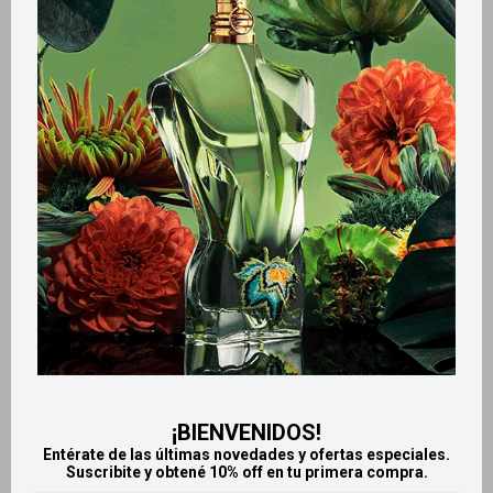
Métodos y costos de envío
Retiros gratuitos en tiendas
CARACTERÍSTICAS
Zona de aplicación
Rostro
Productos que te pueden interesar
¡BIENVENIDOS!
Entérate de las últimas novedades y ofertas especiales.
Suscribite y obtené 10% off en tu primera compra.