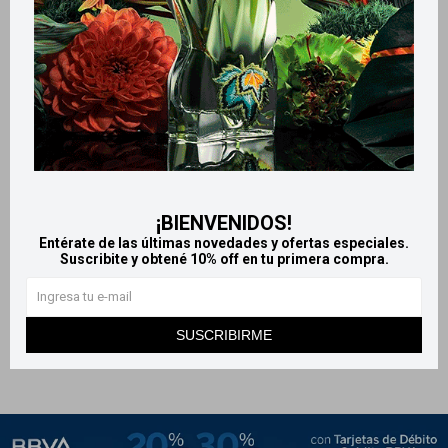
Llega
MAÑANA
Llega
MAÑANA
¡BIENVENIDOS!
Llega
MAÑANA
Llega
MAÑANA
Entérate de las últimas novedades y ofertas especiales.
Suscribite y obtené 10% off en tu primera compra.
Lux Botanicals jabón en barra
Jabón Palmolive Naturals -
120 g - Rosas francesas
Oliva
33
35
$
37
$
$
SUSCRIBIRME