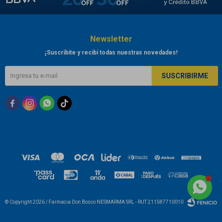
Newsletter
¡Suscribite y recibí todas nuestras novedades!
SUSCRIBIRME



© Copyright 2026 / Farmacia Don Bosco NESMARMA SRL - RUT 211587710010