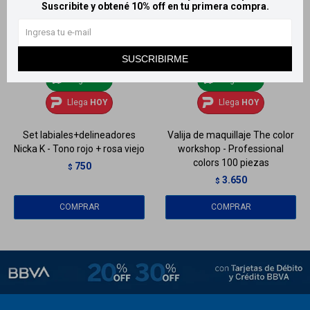
Suscribite y obtené 10% off en tu primera compra.
SUSCRIBIRME
Llega
HOY
Llega
HOY
Llega
HOY
Llega
HOY
Set labiales+delineadores
Valija de maquillaje The color
Nicka K - Tono rojo + rosa viejo
workshop - Professional
colors 100 piezas
750
$
3.650
$