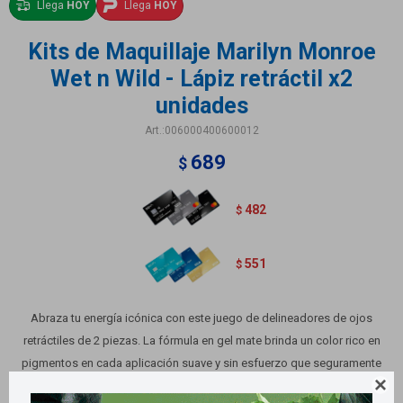
Llega
HOY
Llega
HOY
Kits de Maquillaje Marilyn Monroe
Wet n Wild - Lápiz retráctil x2
unidades
006000400600012
689
$
482
$
551
$
Abraza tu energía icónica con este juego de delineadores de ojos
retráctiles de 2 piezas. La fórmula en gel mate brinda un color rico en
pigmentos en cada aplicación suave y sin esfuerzo que seguramente
llamará la atención. Color: 1 marrón + 1 blanco
