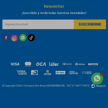
Newsletter
¡Suscribite y recibí todas nuestras novedades!
SUSCRIBIRME



© Copyright 2026 / Farmacia Don Bosco NESMARMA SRL - RUT 211587710010