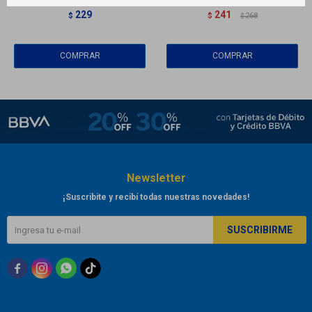
229
241
$
$
268
$
Newsletter
¡Suscribite y recibí todas nuestras novedades!
SUSCRIBIRME


