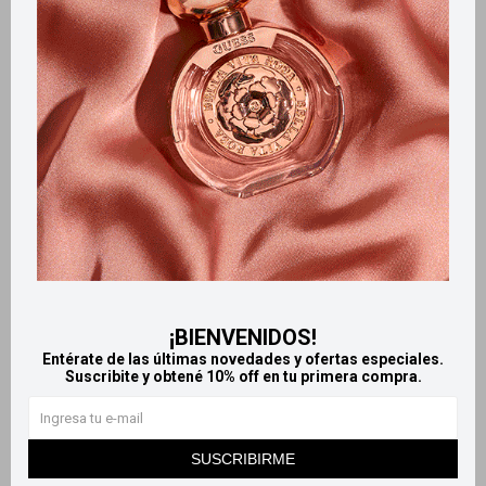
Productos que te pueden interesar
¡BIENVENIDOS!
Entérate de las últimas novedades y ofertas especiales.
Llega
HOY
Llega
HOY
Suscribite y obtené 10% off en tu primera compra.
Llega
HOY
Llega
HOY
SUSCRIBIRME
Protectores Diarios Kotex
Kotex toallas femeninas pack
Esencial 60 Unidades
4x3 - Esencial