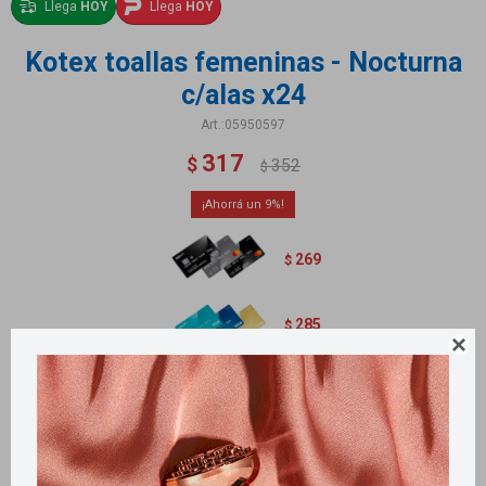
Llega
HOY
Llega
HOY
Kotex toallas femeninas - Nocturna
c/alas x24
05950597
317
$
352
$
9
269
$
285
$

Métodos y costos de envío
Retiros gratuitos en tiendas