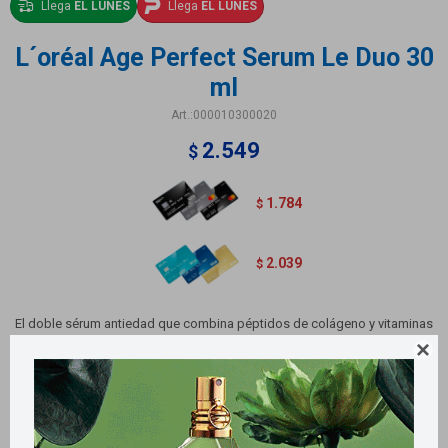
Llega
EL LUNES
Llega
EL LUNES
L´oréal Age Perfect Serum Le Duo 30
ml
000010300020
2.549
$
1.784
$
2.039
$
El doble sérum antiedad que combina péptidos de colágeno y vitaminas
B3 y Cg. En 7 días mejora firmeza, luminosidad y líneas de expresión; en 4

semanas reduce arrugas y redefine los contornos.
18 % firmeza, 83 % menos arrugas, 87 % más luminosidad