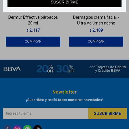
SUSCRIBIRME
Llega
EL LUNES
Llega
EL LUNES
Dermur Effective párpados
Dermaglós crema facial -
20 ml
Ultra Volumen noche
2.117
2.189
$
$
Newsletter
¡Suscribite y recibí todas nuestras novedades!
SUSCRIBIRME