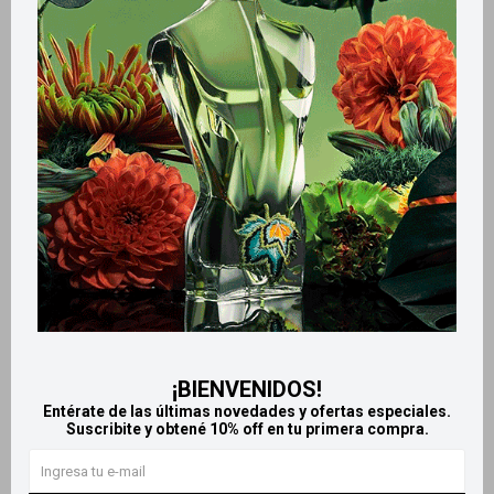
Métodos y costos de envío
Retiros gratuitos en tiendas
Productos que te pueden interesar
¡BIENVENIDOS!
Entérate de las últimas novedades y ofertas especiales.
Suscribite y obtené 10% off en tu primera compra.
Llega
MAÑANA
Llega
MAÑANA