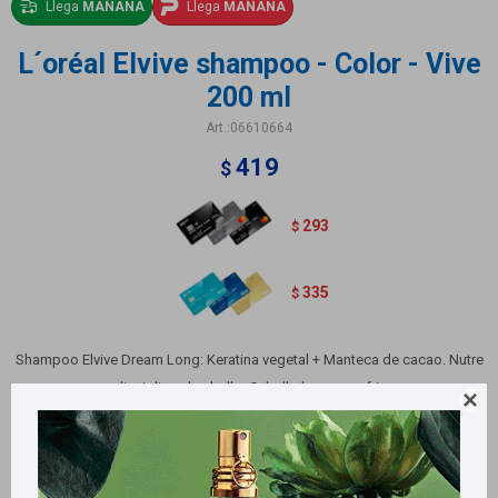
Llega
MAÑANA
Llega
MAÑANA
L´oréal Elvive shampoo - Color - Vive
200 ml
06610664
419
$
293
$
335
$
Shampoo Elvive Dream Long: Keratina vegetal + Manteca de cacao. Nutre
y disciplina el cabello. Cabello largo con frizz

Shampoo Elvive Color-Vive: Nutrición y protección, color prolongado.
Cabello teñido