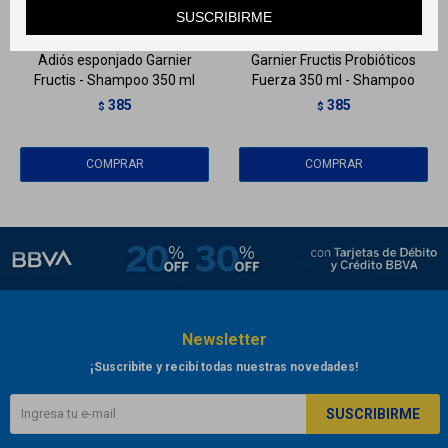
Llega
MAÑANA
Llega
MAÑANA
SUSCRIBIRME
Adiós esponjado Garnier
Garnier Fructis Probióticos
Fructis - Shampoo 350 ml
Fuerza 350 ml - Shampoo
385
385
$
$
Newsletter
¡Suscribite y recibí todas nuestras novedades!
SUSCRIBIRME