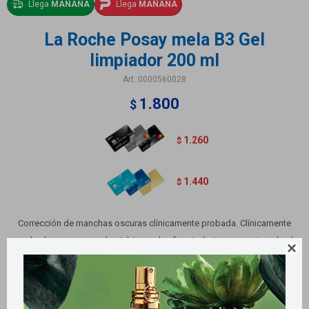
Llega
MAÑANA
Llega
MAÑANA
La Roche Posay mela B3 Gel
limpiador 200 ml
0000560028
1.800
$
1.260
$
1.440
$
Corrección de manchas oscuras clínicamente probada. Clínicamente
probado para renovar la piel. Logra la eficacia óptima garantizando al

mismo tiempo una no comedogenicidad y una muy buena tolerancia
incluso para pieles sensibles.