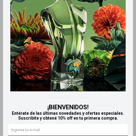
Métodos y costos de envío
Retiros gratuitos en tiendas
Productos que te pueden interesar
¡BIENVENIDOS!
Entérate de las últimas novedades y ofertas especiales.
Suscribite y obtené 10% off en tu primera compra.
Llega
MAÑANA
Llega
MAÑANA