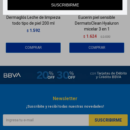
Llega
MAÑANA
Llega
MAÑANA
SUSCRIBIRME
Dermaglós Leche de limpieza
Eucerin piel sensible
todo tipo de piel 200 ml
DermatoClean Hyaluron
micelar 3 en 1
1.592
$
1.624
$
2.030
$
Newsletter
¡Suscribite y recibí todas nuestras novedades!
SUSCRIBIRME