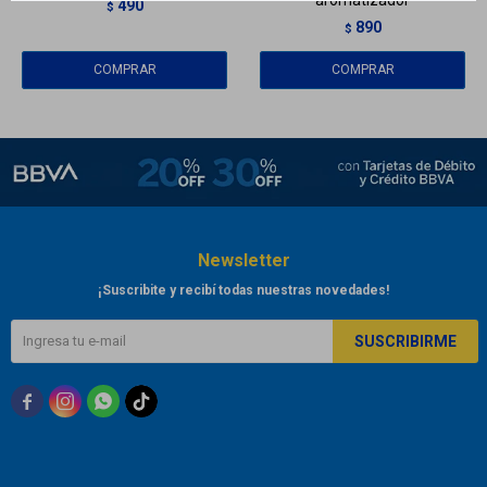
490
$
890
$
Newsletter
¡Suscribite y recibí todas nuestras novedades!
SUSCRIBIRME


