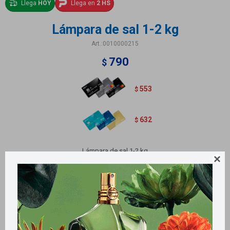
Llega
HOY
Llega en
2 HS
Lámpara de sal 1-2 kg
0010000215
790
$
553
$
632
$
Lámpara de sal 1-2 kg

Incluye lamparita
Métodos y costos de envío
Retiros gratuitos en tiendas