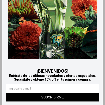
Productos que te pueden interesar
¡BIENVENIDOS!
Entérate de las últimas novedades y ofertas especiales.
Suscribite y obtené 10% off en tu primera compra.
Llega
HOY
Llega
HOY
Llega en
2 HS
Llega en
2 HS
SUSCRIBIRME
Atrapasueños pavo real
Lámpara de sal - Con hornito
aromatizador