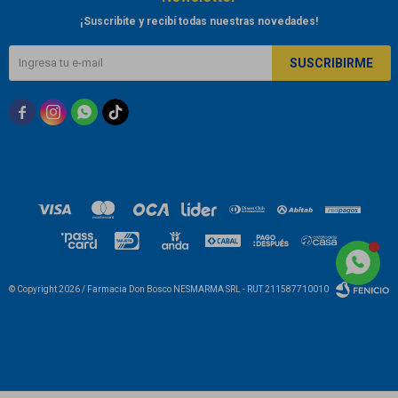
¡Suscribite y recibí todas nuestras novedades!
SUSCRIBIRME



© Copyright 2026 / Farmacia Don Bosco NESMARMA SRL - RUT 211587710010