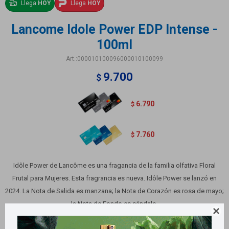
Llega
HOY
Llega
HOY
Lancome Idole Power EDP Intense -
100ml
000010100096000010100099
9.700
$
6.790
$
7.760
$
Idôle Power de Lancôme es una fragancia de la familia olfativa Floral
Frutal para Mujeres. Esta fragrancia es nueva. Idôle Power se lanzó en
2024. La Nota de Salida es manzana; la Nota de Corazón es rosa de mayo;
la Nota de Fondo es sándalo.

Variantes: