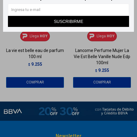
SUSCRIBIRME
Llega
HOY
Llega
HOY
Llega
HOY
Llega
HOY
La vie est belle eau de parfum
Lancome Perfume Mujer La
100 ml
Vie Est Belle Vanille Nude Edp
100ml
9.255
$
9.255
$
Newsletter