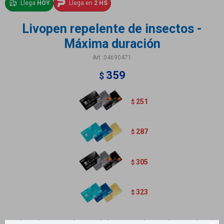
Llega
HOY
Llega en
2 HS
Livopen repelente de insectos -
Máxima duración
04690471
359
$
251
$
287
$
305
$
323
$
Repelente de insectos dos variedades: Protección completa con aloe vera