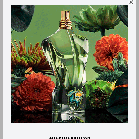

y Máxima duración aun en condiciones extremas de agua y transpiración.
CONT. 133 g
Métodos y costos de envío
Retiros gratuitos en tiendas
CARACTERÍSTICAS
Tamaño
Mediano
Formato
Spray
Productos que te pueden interesar