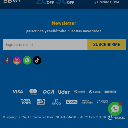
Newsletter
¡Suscribite y recibí todas nuestras novedades!
SUSCRIBIRME



© Copyright 2026 / Farmacia Don Bosco NESMARMA SRL - RUT 211587710010