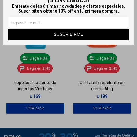
¡BIENVENIDOS!
Entérate de las últimas novedades y ofertas especiales.
Suscribite y obtené 10% off en tu primera compra.
SUSCRIBIRME
Llega
HOY
Llega
HOY
Llega en
2 HS
Llega en
2 HS
Repelset repelente de
Off family repelente en
insectos Vini Lady
crema 60 g
169
199
$
$