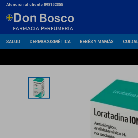
Atención al cliente 098152355
SALUD
DERMOCOSMÉTICA
BEBÉS Y MAMÁS
CUIDA