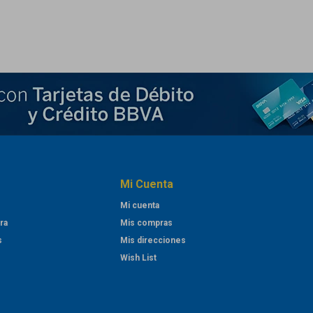
Mi Cuenta
Mi cuenta
ra
Mis compras
s
Mis direcciones
Wish List