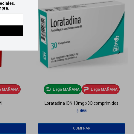
eciales.
mpra.
a
MAÑANA
Llega
MAÑANA
Llega
MAÑANA
Ml
Loratadina ION 10mg x3O comprimidos
465
$