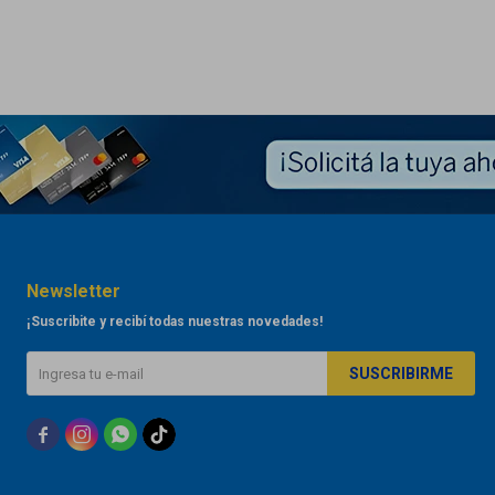
Newsletter
¡Suscribite y recibí todas nuestras novedades!
SUSCRIBIRME


