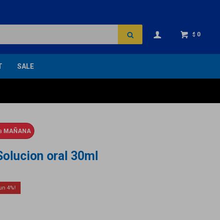
0
$
T
SALE
ga
MAÑANA
Solucion oral 30ml
4