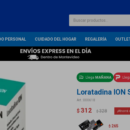
DO PERSONAL
CUIDADO DEL HOGAR
REGALERÍA
OUTLE
Llega
MAÑANA
Lle
Loratadina ION 
000618
312
$
328
$
265
$