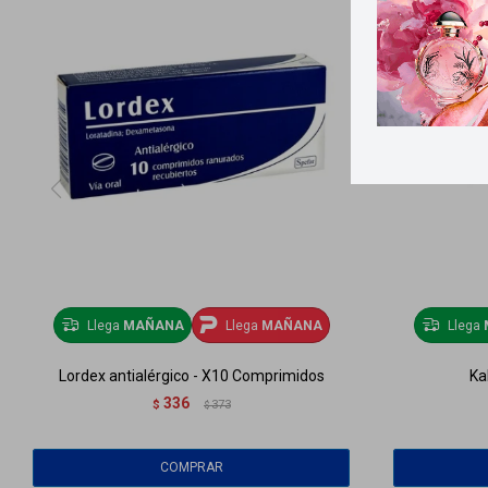
Llega
MAÑANA
Llega
MAÑANA
Llega
Lordex antialérgico - X10 Comprimidos
Ka
336
$
373
$