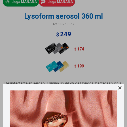
Llega
MAÑANA
Llega
MAÑANA
Lysoform aerosol 360 ml
00250057
249
$
174
$
199
$
Desinfectante en aerosol. Elimina un 99,9% de Hongos, bacterias y virus.

Fragancia original
Métodos y costos de envío
Retiros gratuitos en tiendas