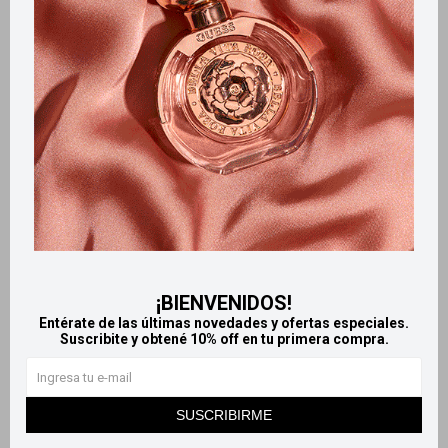
Productos que te pueden interesar
¡BIENVENIDOS!
Entérate de las últimas novedades y ofertas especiales.
Suscribite y obtené 10% off en tu primera compra.
Llega
MAÑANA
Llega
MAÑANA
Llega
MAÑANA
Llega
MAÑANA
SUSCRIBIRME
Woolite jabón líquido 450 ml -
Absorbe Humedad Crivea Sec
Ropa oscura
Pote 175Gr