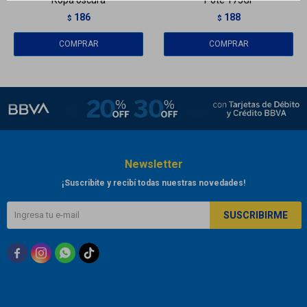
186
188
$
$
Newsletter
¡Suscribite y recibí todas nuestras novedades!
SUSCRIBIRME


