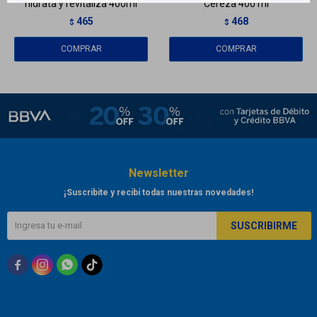
hidrata y revitaliza 400ml
Cereza 400 ml
465
468
$
$
Newsletter
¡Suscribite y recibí todas nuestras novedades!
SUSCRIBIRME


