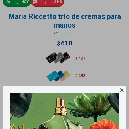
Llega
HOY
Llega en
2 HS
Maria Riccetto trío de cremas para
manos
00510003
610
$
427
$
488
$

Trío de cremas para manos Maria Riccetoo. Contiene 50 g c/u
Métodos y costos de envío
Retiros gratuitos en tiendas