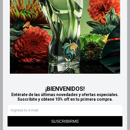
Productos que te pueden interesar
¡BIENVENIDOS!
Entérate de las últimas novedades y ofertas especiales.
Suscribite y obtené 10% off en tu primera compra.
Llega
HOY
Llega
HOY
Llega en
2 HS
Llega en
2 HS
SUSCRIBIRME
Neutrogena Loción corporal
Nivea crema corporal -