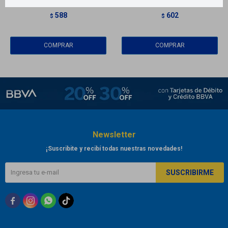
Primicia
Tresemmé
588
602
$
$
Newsletter
¡Suscribite y recibí todas nuestras novedades!
SUSCRIBIRME


