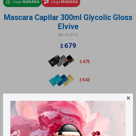
Llega
MAÑANA
Llega
MAÑANA
Mascara Capilar 300ml Glycolic Gloss
Elvive
414115
679
$
475
$
543
$
Contiene 370ml.

Métodos y costos de envío
Retiros gratuitos en tiendas