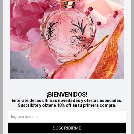
Productos que te pueden interesar
¡BIENVENIDOS!
Entérate de las últimas novedades y ofertas especiales.
Suscribite y obtené 10% off en tu primera compra.
Llega
MAÑANA
Llega
MAÑANA
Llega
MAÑANA
Llega
MAÑANA
SUSCRIBIRME
Pack matizador violeta
Protector térmico Spray