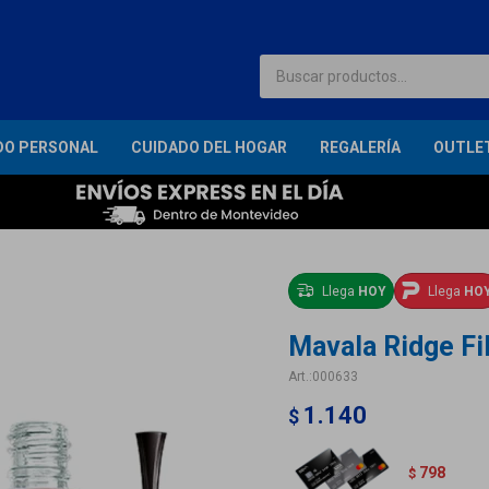
DO PERSONAL
CUIDADO DEL HOGAR
REGALERÍA
OUTLE
Llega
HOY
Llega
HO
Mavala Ridge Fil
000633
1.140
$
798
$