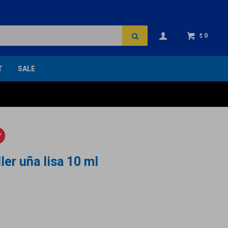
0
$
T
SALE
Y
ler uña lisa 10 ml