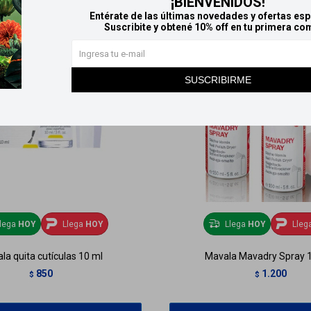
¡BIENVENIDOS!
Entérate de las últimas novedades y ofertas esp
Suscribite y obtené 10% off en tu primera co
SUSCRIBIRME
lega
HOY
Llega
HOY
Llega
HOY
Lleg
la quita cutículas 10 ml
Mavala Mavadry Spray 
850
1.200
$
$