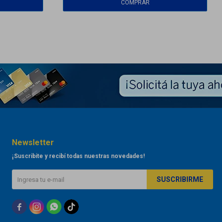
Newsletter
¡Suscribite y recibí todas nuestras novedades!
SUSCRIBIRME


