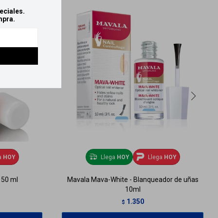
eciales.
mpra.
a
HOY
Llega
HOY
Llega
HOY
150 ml
Mavala Mava-White - Blanqueador de uñas
10ml
1.350
$