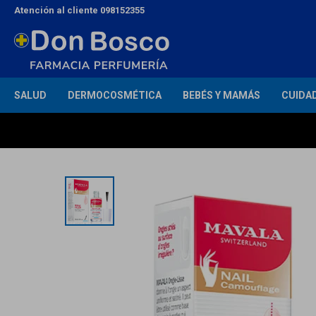
Atención al cliente 098152355
SALUD
DERMOCOSMÉTICA
BEBÉS Y MAMÁS
CUIDA