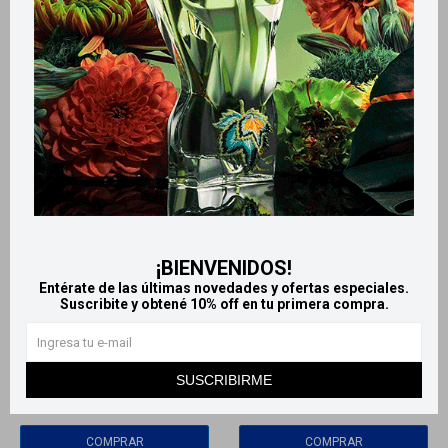
¡BIENVENIDOS!
Llega
HOY
Llega
HOY
Entérate de las últimas novedades y ofertas especiales.
Suscribite y obtené 10% off en tu primera compra.
Llega en
2 HS
Llega en
2 HS
Nivea desodorante spray 150
Old Spice Desodorante en
ml - Fresh Sport
Aerosol - Pure Sport
SUSCRIBIRME
178
215
$
$