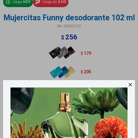
Llega
HOY
Llega en
2 HS
Mujercitas Funny desodorante 102 ml
00005107
256
$
179
$
205
$

Métodos y costos de envío
Retiros gratuitos en tiendas
Productos que te pueden interesar