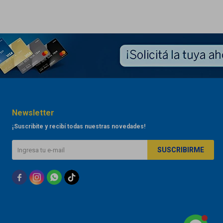
Newsletter
¡Suscribite y recibí todas nuestras novedades!
SUSCRIBIRME


