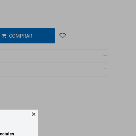
COMPRAR

eciales.