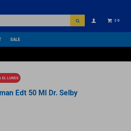
0
$
T
SALE
ga
EL LUNES
an Edt 50 Ml Dr. Selby