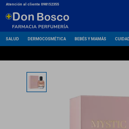
Atención al cliente 098152355
SALUD
DERMOCOSMÉTICA
BEBÉS Y MAMÁS
CUIDA