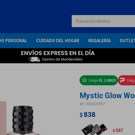
DO PERSONAL
CUIDADO DEL HOGAR
REGALERÍA
OUTLE
Llega
EL LUNES
Lle
Mystic Glow Wom
000020067
838
$
587
$