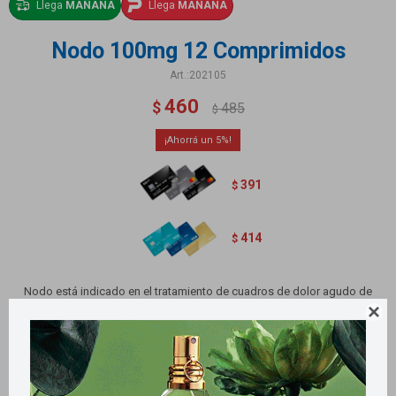
Llega
MAÑANA
Llega
MAÑANA
Nodo 100mg 12 Comprimidos
202105
460
$
485
$
5
391
$
414
$
Nodo está indicado en el tratamiento de cuadros de dolor agudo de

diferente etiología y en el tratamiento de la dismenorrea primaria, como
tratamiento de segunda línea basándose su prescripción en la evaluación
de riesgos y beneficios de cada caso.