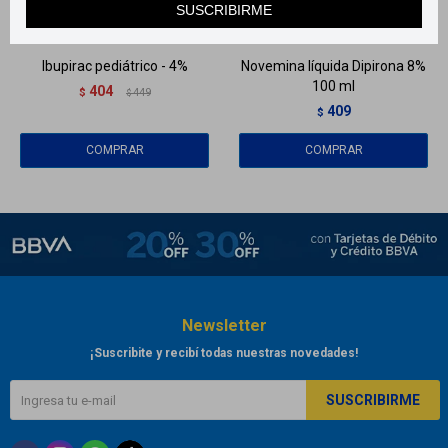
SUSCRIBIRME
Llega
MAÑANA
Llega
MAÑANA
Ibupirac pediátrico - 4%
Novemina líquida Dipirona 8%
100 ml
404
$
449
$
409
$
Newsletter
¡Suscribite y recibí todas nuestras novedades!
SUSCRIBIRME