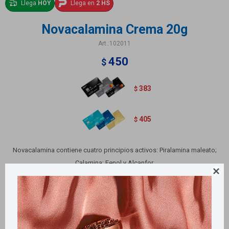
Llega
HOY
Llega en
2 HS
Novacalamina Crema 20g
102011
450
$
383
$
405
$
Novacalamina contiene cuatro principios activos: Piralamina maleato;
Calamina; Fenol y Alcanfor.

Produce en la piel sensación de frialdad, seguida de efecto anestésico
local moderado.
Métodos y costos de envío