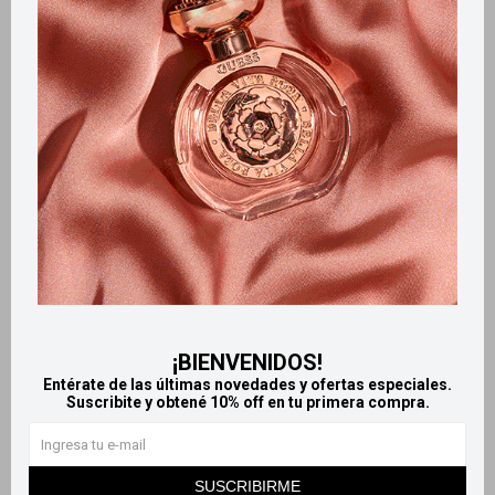
Retiros gratuitos en tiendas
Productos que te pueden interesar
¡BIENVENIDOS!
Entérate de las últimas novedades y ofertas especiales.
Suscribite y obtené 10% off en tu primera compra.
Llega
HOY
Llega
HOY
Llega en
2 HS
Llega en
2 HS
SUSCRIBIRME