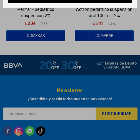
Perifar - pediátrico
Actron pedátrico suspensión
suspensión 2%
oral 100 ml - 2%
304
311
$
338
$
346
$
$
Newsletter
¡Suscribite y recibí todas nuestras novedades!
SUSCRIBIRME


