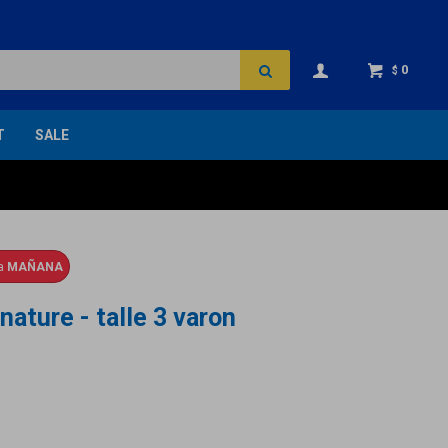
0
$
T
SALE
ga
MAÑANA
ature - talle 3 varon