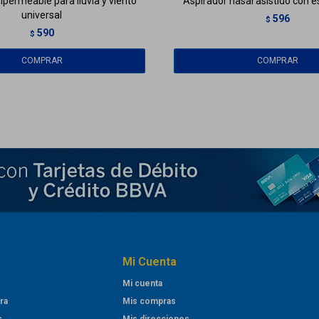
mpermeable para lluvia y viento
Aspirador nasal asistido con 
universal
596
$
590
$
Mi Cuenta
Mi cuenta
ra
Mis compras