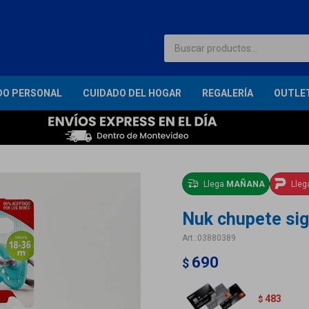
DO PERSONAL
CUIDADO DEL HOGAR
REGALERÍA
OUTLE
Llega
MAÑANA
Lle
Nuk chupete sign
03880389
690
$
483
$