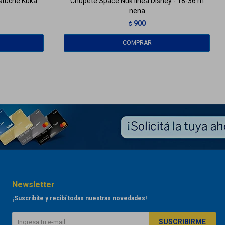
estuche Kuka
Chupete Space Nuk línea Disney - 18-36 m
nena
900
$
Newsletter
¡Suscribite y recibí todas nuestras novedades!
SUSCRIBIRME