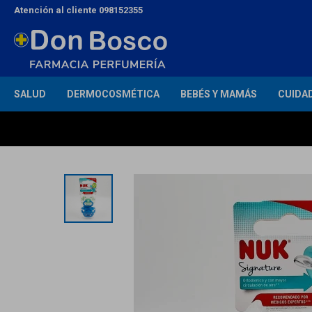
Atención al cliente 098152355
SALUD
DERMOCOSMÉTICA
BEBÉS Y MAMÁS
CUIDA