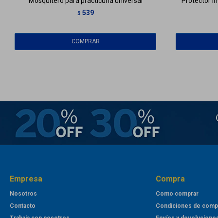
Mosquitero para practicuna universal
Protector i
539
$
Empresa
Compra
Nosotros
Como comprar
Contacto
Condiciones de comp