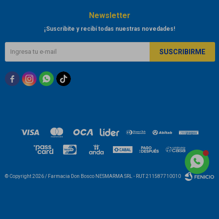
Newsletter
¡Suscribite y recibí todas nuestras novedades!
SUSCRIBIRME



© Copyright 2026 / Farmacia Don Bosco NESMARMA SRL - RUT 211587710010