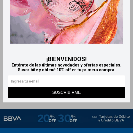
Llega
MAÑANA
Llega
MAÑANA
Llega
MAÑANA
Llega
MAÑANA
¡BIENVENIDOS!
Entérate de las últimas novedades y ofertas especiales.
Protector impermeable para
Aspirador nasal asistido con
Suscribite y obtené 10% off en tu primera compra.
lluvia y viento universal
estuche Kuka
590
596
$
$
SUSCRIBIRME