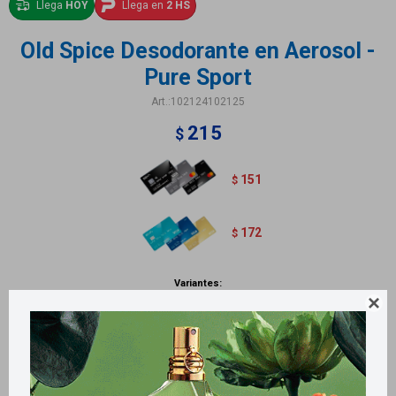
Llega
HOY
Llega en
2 HS
Old Spice Desodorante en Aerosol -
Pure Sport
102124102125
215
$
151
$
172
$
Variantes:

Métodos y costos de envío