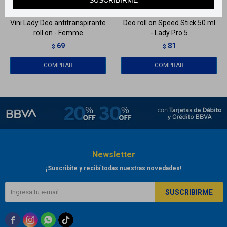
Vini Lady Deo antitranspirante
Deo roll on Speed Stick 50 ml
roll on - Femme
- Lady Pro 5
69
81
$
$
Newsletter
¡Suscribite y recibí todas nuestras novedades!
SUSCRIBIRME


