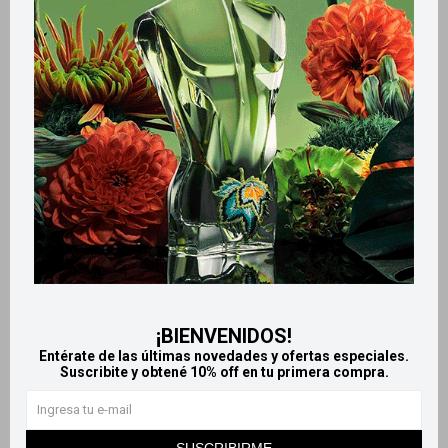
Retiros gratuitos en tiendas
Productos que te pueden interesar
¡BIENVENIDOS!
Entérate de las últimas novedades y ofertas especiales.
Suscribite y obtené 10% off en tu primera compra.
Llega
HOY
Llega
HOY
Llega en
2 HS
Llega en
2 HS
SUSCRIBIRME