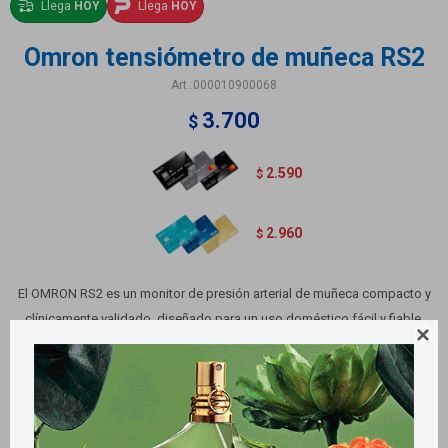
Llega
HOY
Llega
HOY
Omron tensiómetro de muñeca RS2
000010900068
3.700
$
2.590
$
2.960
$
El OMRON RS2 es un monitor de presión arterial de muñeca compacto y
clínicamente validado, diseñado para un uso doméstico fácil y fiable.

Almacena hasta 30 lecturas e incluye un brazalete de 13,5 a 21,5 cm y un
práctico estuche.
Métodos y costos de envío