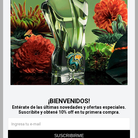
Retiros gratuitos en tiendas
Productos que te pueden interesar
¡BIENVENIDOS!
Entérate de las últimas novedades y ofertas especiales.
Suscribite y obtené 10% off en tu primera compra.
Llega
HOY
Llega
HOY
Llega
HOY
Llega
HOY
SUSCRIBIRME