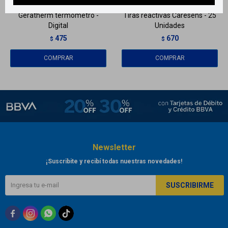
Geratherm termómetro -
Tiras reactivas Caresens - 25
Digital
Unidades
475
670
$
$
Newsletter
¡Suscribite y recibí todas nuestras novedades!
SUSCRIBIRME


