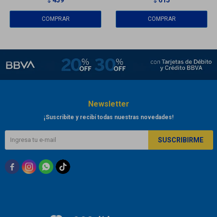
$
$
Newsletter
¡Suscribite y recibí todas nuestras novedades!
SUSCRIBIRME


