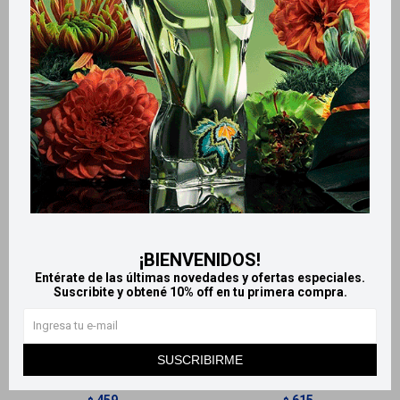
Productos que te pueden interesar
¡BIENVENIDOS!
Entérate de las últimas novedades y ofertas especiales.
Llega
MAÑANA
Llega
MAÑANA
Suscribite y obtené 10% off en tu primera compra.
Llega
MAÑANA
Llega
MAÑANA
SUSCRIBIRME
Perfume Disney 60ml -
Toy Story - Body Splash
Minnie
200ml+Shower gel 280ml
459
615