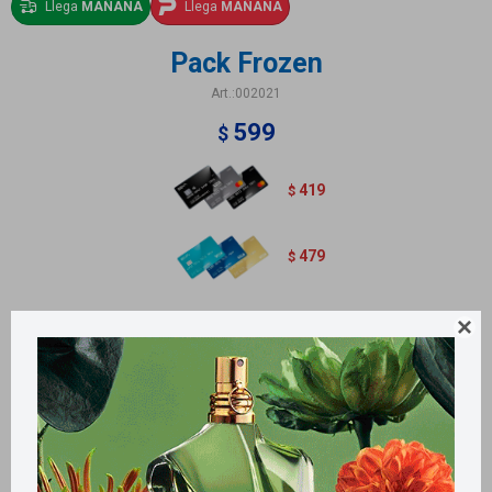
Llega
MAÑANA
Llega
MAÑANA
Pack Frozen
002021
599
$
419
$
479
$
Eau de toilette 60ml + jabón líquido 280ml.

Métodos y costos de envío
Retiros gratuitos en tiendas