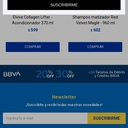
Llega
EL LUNES
Llega
EL LUNES
SUSCRIBIRME
Elvive Collagen Lifter -
Shampoo matizador Red
Acondicionador 370 ml
Velvet Maglé - 960 ml
599
602
$
$
Newsletter
¡Suscribite y recibí todas nuestras novedades!
SUSCRIBIRME