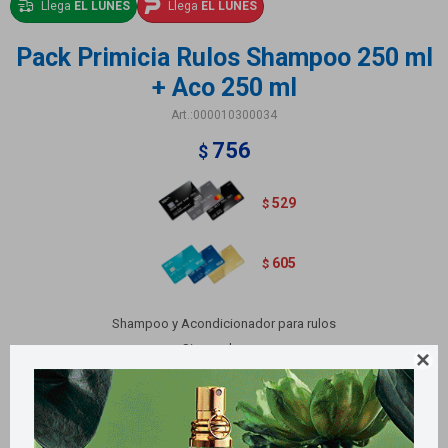
Llega
EL LUNES
Llega
EL LUNES
Pack Primicia Rulos Shampoo 250 ml
+ Aco 250 ml
000010300034
756
$
529
$
605
$
Shampoo y Acondicionador para rulos
Sin parabenos

Sin sal
Sin siliconas