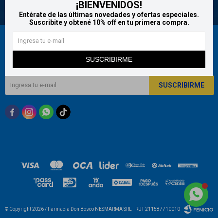
¡BIENVENIDOS!
Entérate de las últimas novedades y ofertas especiales.
Suscribite y obtené 10% off en tu primera compra.
Newsletter
SUSCRIBIRME
¡Suscribite y recibí todas nuestras novedades!
SUSCRIBIRME



© Copyright 2026 / Farmacia Don Bosco NESMARMA SRL - RUT 211587710010