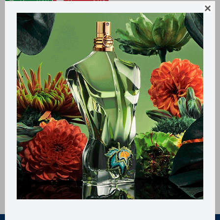
Llega
HOY
Llega en
2 HS

Papel de cocina Snob x120 toallas
000544
75
$
53
$
60
$
Multiuso. Contiene 2 rollos x60 toallas.
Métodos y costos de envío
Retiros gratuitos en tiendas