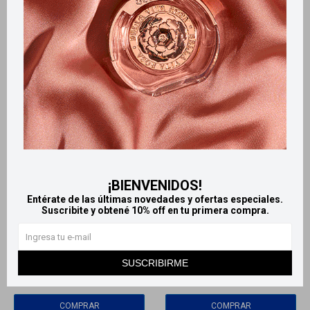
¡BIENVENIDOS!
Llega
HOY
Llega
HOY
Entérate de las últimas novedades y ofertas especiales.
Suscribite y obtené 10% off en tu primera compra.
Llega
HOY
Llega
HOY
Adhesivo para Pestañas
Kiss pegamento para
pestañas hipoalergénico
SUSCRIBIRME
390
$
420
$