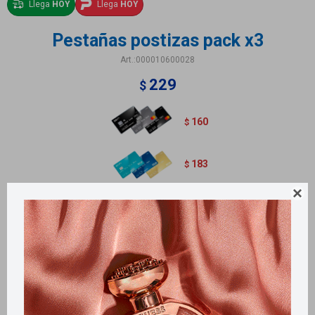
Llega
HOY
Llega
HOY
Pestañas postizas pack x3
000010600028
229
$
160
$
183
$

Métodos y costos de envío
Retiros gratuitos en tiendas
Productos que te pueden interesar