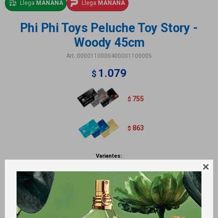
Llega
MAÑANA
Llega
MAÑANA
Phi Phi Toys Peluche Toy Story -
Woody 45cm
0000110000400001100005
1.079
$
755
$
863
$
Variantes:

Métodos y costos de envío