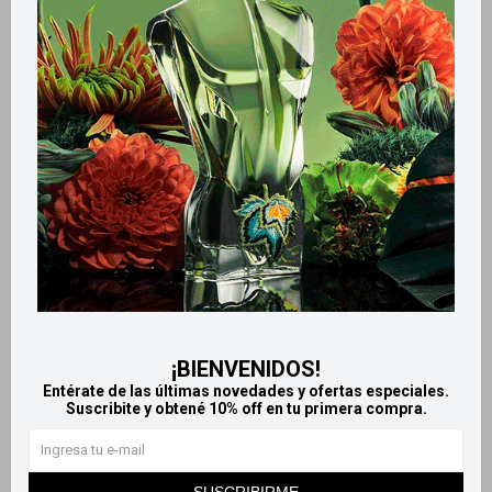
Retiros gratuitos en tiendas
Productos que te pueden interesar
¡BIENVENIDOS!
Entérate de las últimas novedades y ofertas especiales.
Suscribite y obtené 10% off en tu primera compra.
Llega
MAÑANA
Llega
MAÑANA
Llega
MAÑANA
Llega
MAÑANA
SUSCRIBIRME