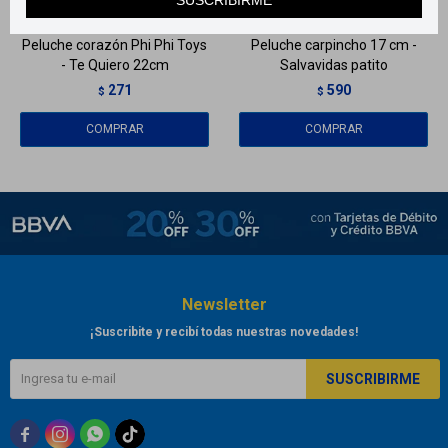
Peluche corazón Phi Phi Toys
Peluche carpincho 17 cm -
- Te Quiero 22cm
Salvavidas patito
271
590
$
$
Newsletter
¡Suscribite y recibí todas nuestras novedades!
SUSCRIBIRME


