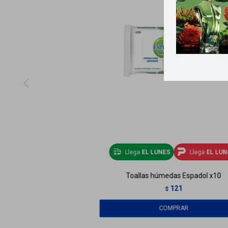
Llega
EL LUNES
Llega
EL LUN
Toallas húmedas Espadol x10
121
$