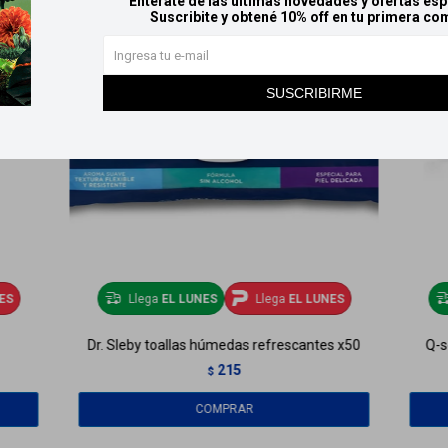
Entérate de las últimas novedades y ofertas esp
Suscribite y obtené 10% off en tu primera co
SUSCRIBIRME
ES
Llega
EL LUNES
Llega
EL LUNES
Dr. Sleby toallas húmedas refrescantes x50
Q-s
215
$