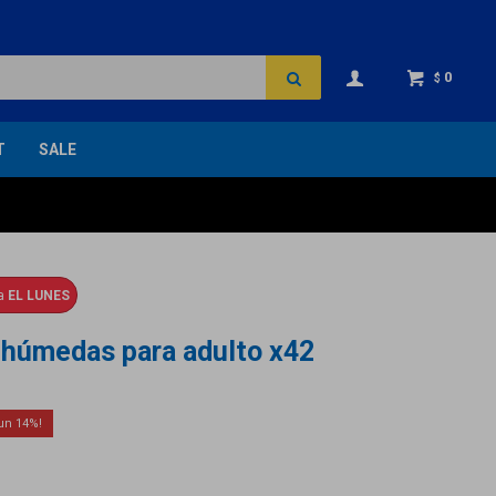
0
$
T
SALE
ga
EL LUNES
s húmedas para adulto x42
14