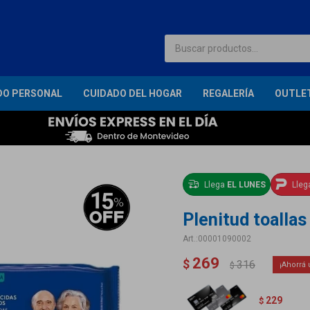
DO PERSONAL
CUIDADO DEL HOGAR
REGALERÍA
OUTLE
Llega
EL LUNES
Lle
Plenitud toalla
00001090002
269
$
316
$
229
$