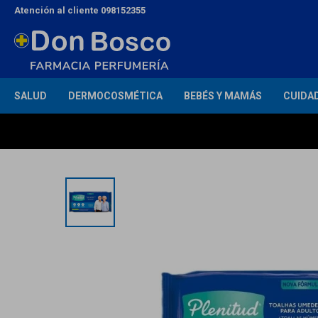
Atención al cliente 098152355
SALUD
DERMOCOSMÉTICA
BEBÉS Y MAMÁS
CUIDA