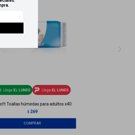
eciales.
mpra.
Llega
EL LUNES
Llega
EL LUNES
oft Toallas húmedas para adultos x40
269
$