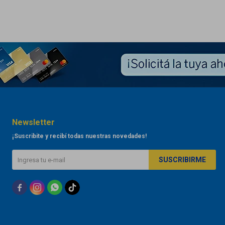
Newsletter
¡Suscribite y recibí todas nuestras novedades!
SUSCRIBIRME


