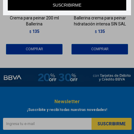
Llega
HOY
Llega
HOY
SUSCRIBIRME
Crema para peinar 200 ml
Ballerina crema para peinar
Ballerina
hidratación intensa SIN SAL
135
135
$
$
Newsletter
¡Suscribite y recibí todas nuestras novedades!
SUSCRIBIRME