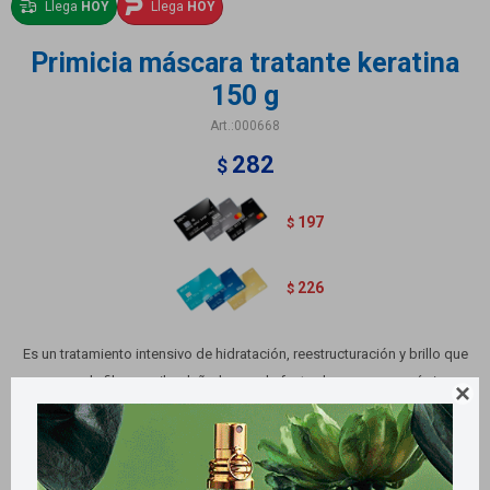
Llega
HOY
Llega
HOY
Primicia máscara tratante keratina
150 g
000668
282
$
197
$
226
$
Es un tratamiento intensivo de hidratación, reestructuración y brillo que
recupera la fibra capilar dañada por el efecto de procesos químicos

como el uso de tinturas, el laciado, la hidrocauterización, la permanente o
el brushing progresivo.