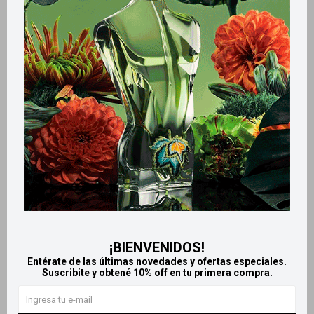
Métodos y costos de envío
Retiros gratuitos en tiendas
Productos que te pueden interesar
¡BIENVENIDOS!
Entérate de las últimas novedades y ofertas especiales.
Suscribite y obtené 10% off en tu primera compra.
Llega
HOY
Llega
HOY