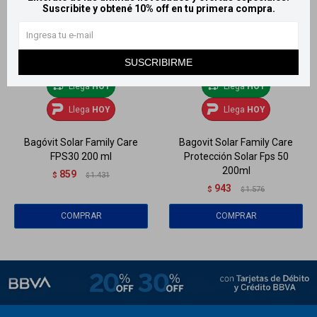
Suscribite y obtené 10% off en tu primera compra.
SUSCRIBIRME
Llega
HOY
Llega
HOY
Llega
HOY
Llega
HOY
Bagóvit Solar Family Care
Bagovit Solar Family Care
FPS30 200 ml
Protección Solar Fps 50
200ml
859
$
1.431
$
943
$
1.576
$