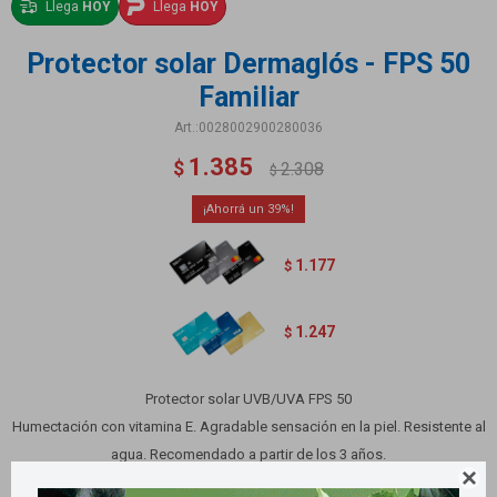
Llega
HOY
Llega
HOY
Protector solar Dermaglós - FPS 50
Familiar
0028002900280036
1.385
$
2.308
$
39
1.177
$
1.247
$
Protector solar UVB/UVA FPS 50
Humectación con vitamina E. Agradable sensación en la piel. Resistente al
agua. Recomendado a partir de los 3 años.

Contiene 380 ml