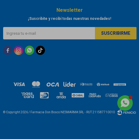
Newsletter
¡Suscribite y recibí todas nuestras novedades!
SUSCRIBIRME



© Copyright 2026 / Farmacia Don Bosco NESMARMA SRL - RUT 211587710010