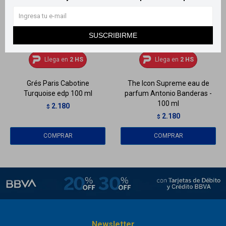
SUSCRIBIRME
Llega
HOY
Llega
HOY
Llega en
2 HS
Llega en
2 HS
Grés Paris Cabotine
The Icon Supreme eau de
Turquoise edp 100 ml
parfum Antonio Banderas -
100 ml
2.180
$
2.180
$
Newsletter