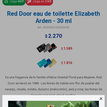
Llega
HOY
Llega en
2 HS
Red Door eau de toilette Elizabeth
Arden - 30 ml
0035003100350035
2.270
$
1.589
$
1.816
$
Es una fragancia de la familia olfativa Oriental Floral para Mujeres. Red
Door se lanzó en 1989.. Las Notas de Salida son flor de azahar del
naranjo, ciruela, violeta, durazno (melocotón), anís y rosa; las Notas de
Corazón son miel, clavel, nardos.

Variantes: