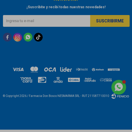
¡Suscribite y recibí todas nuestras novedades!
SUSCRIBIRME



© Copyright 2026 / Farmacia Don Bosco NESMARMA SRL - RUT 211587710010