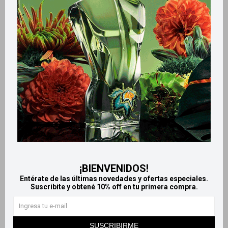
Retiros gratuitos en tiendas
Productos que te pueden interesar
¡BIENVENIDOS!
Entérate de las últimas novedades y ofertas especiales.
Suscribite y obtené 10% off en tu primera compra.
Llega
EL LUNES
Llega
EL LUNES
Llega
EL LUNES
Llega
EL LUNES
SUSCRIBIRME