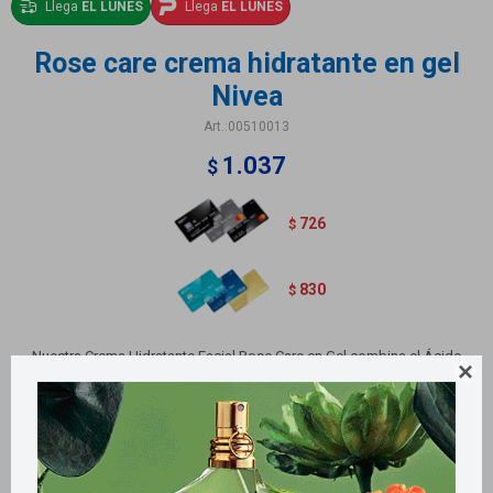
Llega
EL LUNES
Llega
EL LUNES
Rose care crema hidratante en gel
Nivea
00510013
1.037
$
726
$
830
$
Nuestra Crema Hidratante Facial Rose Care en Gel combina el Ácido

Hialurónico y los beneficios antioxidantes del Agua de Rosas Orgánica.
¡Revitaliza tu piel!. Contiene 50 ml
Métodos y costos de envío