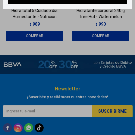
Hidra total 5 Cuidado día
Hidratante corporal 240 g
Humectante - Nutrición
Tree Hut - Watermelon
989
990
$
$
Newsletter
¡Suscribite y recibí todas nuestras novedades!
SUSCRIBIRME


