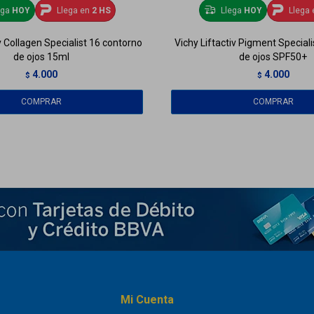
ega
HOY
Llega en
2 HS
Llega
HOY
Llega 
iv Collagen Specialist 16 contorno
Vichy Liftactiv Pigment Special
de ojos 15ml
de ojos SPF50+
4.000
4.000
$
$
Mi Cuenta