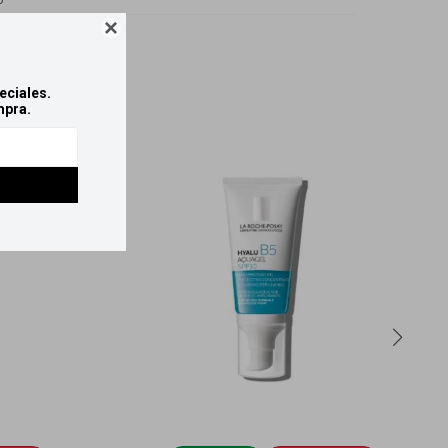
o

eciales.
mpra.