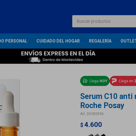
DO PERSONAL
CUIDADO DEL HOGAR
REGALERÍA
OUTLE
Llega
HOY
Llega en
2
Serum C10 anti 
Roche Posay
00380096
4.600
$