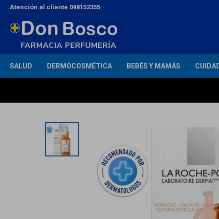
Atención al cliente 098152355
SALUD
DERMOCOSMÉTICA
BEBÉS Y MAMÁS
CUIDA