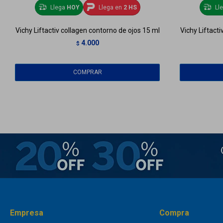
Llega
HOY
Llega en
2 HS
Ll
Vichy Liftactiv collagen contorno de ojos 15 ml
Vichy Liftact
4.000
$
Empresa
Compra