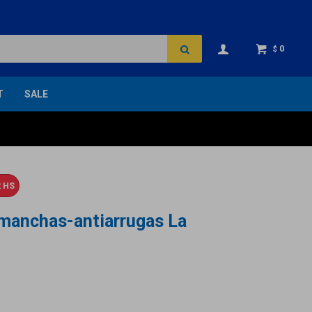
0
$
T
SALE
 HS
manchas-antiarrugas La