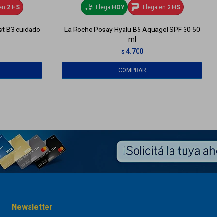
en
2 HS
Llega
HOY
Llega en
2 HS
ist B3 cuidado
La Roche Posay Hyalu B5 Aquagel SPF 30 50
ml
4.700
$
Newsletter