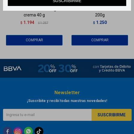
SUSCRIBIRME
Homeocannabis strong
Proavenal - Calm emulsión
crema 40 g
200g
1.194
1.250
$
1.257
$
$
Newsletter
¡Suscribite y recibí todas nuestras novedades!
SUSCRIBIRME


