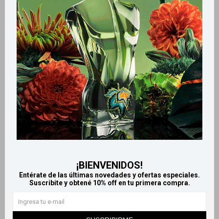
Retiros gratuitos en tiendas
Productos que te pueden interesar
¡BIENVENIDOS!
Entérate de las últimas novedades y ofertas especiales.
Suscribite y obtené 10% off en tu primera compra.
Llega
HOY
Llega
HOY
Llega
HOY
Llega
HOY