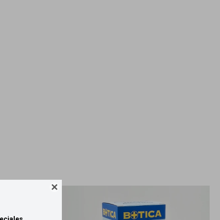

eciales.