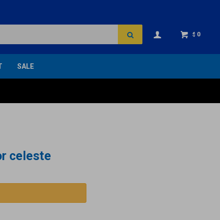
0
$
T
SALE
or celeste