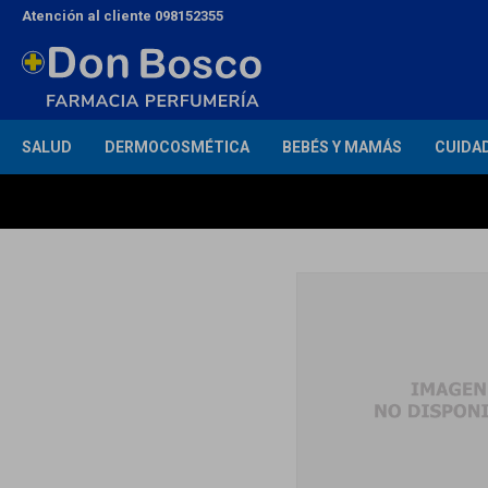
Atención al cliente 098152355
SALUD
DERMOCOSMÉTICA
BEBÉS Y MAMÁS
CUIDA