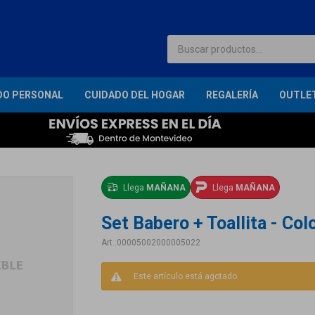
DO PERSONAL
CUIDADO DEL HOGAR
REGALERÍA
OUTLE
Llega
MAÑANA
Llega
MAÑANA
Set Babero + Toallita - Col
00005002000005022
Este artículo está agotado.