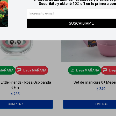
Suscribite y obtené 10% off en tu primera co
SUSCRIBIRME
MAÑANA
Llega
MAÑANA
Llega
MAÑANA
Lleg
e Little Friends - Rosa Oso panda
Set de manicure 0+ Meses
6+m
249
$
235
$