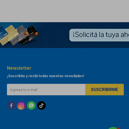
Newsletter
¡Suscribite y recibí todas nuestras novedades!
SUSCRIBIRME


