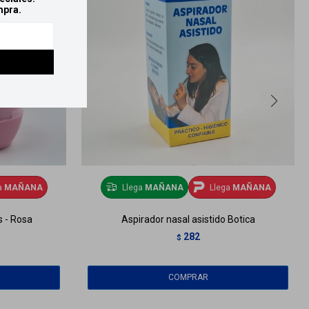
mpra.
a
MAÑANA
Llega
MAÑANA
Llega
MAÑANA
 - Rosa
Aspirador nasal asistido Botica
282
$