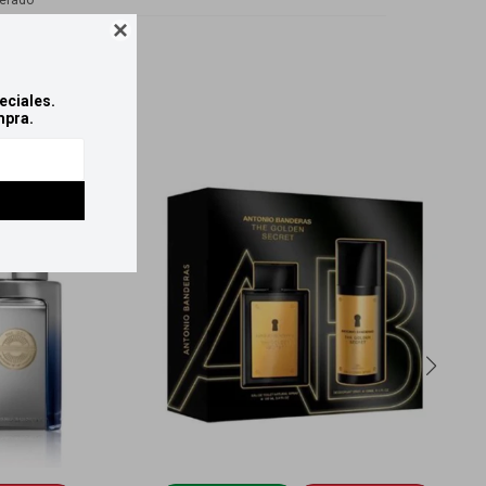
erado

eciales.
mpra.