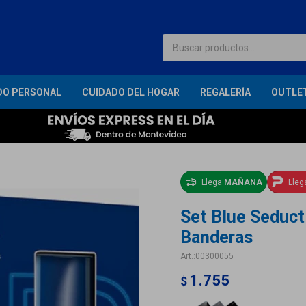
DO PERSONAL
CUIDADO DEL HOGAR
REGALERÍA
OUTLE
Llega
MAÑANA
Lle
Set Blue Seduct
Banderas
00300055
1.755
$