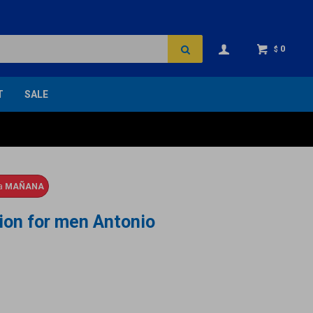
0
$
T
SALE
ga
MAÑANA
ion for men Antonio