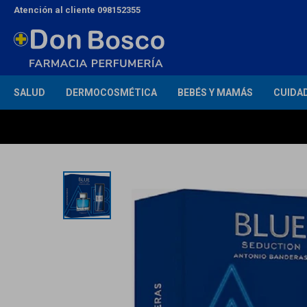
Atención al cliente 098152355
SALUD
DERMOCOSMÉTICA
BEBÉS Y MAMÁS
CUIDA