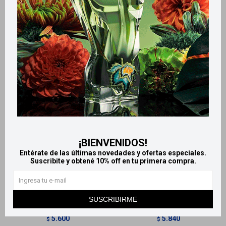
Productos que te pueden interesar
¡BIENVENIDOS!
Entérate de las últimas novedades y ofertas especiales.
Llega
HOY
Llega
HOY
Suscribite y obtené 10% off en tu primera compra.
Llega
HOY
Llega
HOY
Emporio Armani Stronger
Paco Rabanne 1 Million edt -
SUSCRIBIRME
With You Hombre Edt 150ml
100 ml
5.600
5.840
$
$