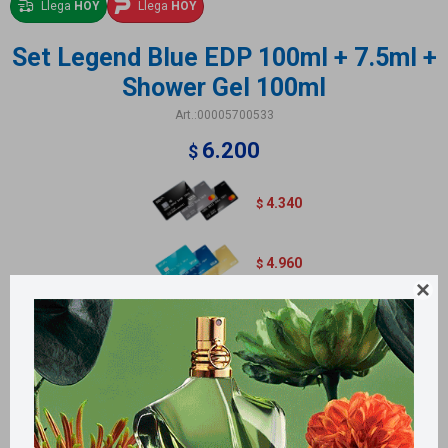
Llega
HOY
Llega
HOY
Set Legend Blue EDP 100ml + 7.5ml +
Shower Gel 100ml
00005700533
6.200
$
4.340
$
4.960
$

Métodos y costos de envío
Retiros gratuitos en tiendas