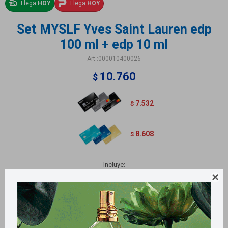
Llega
HOY
Llega
HOY
Set MYSLF Yves Saint Lauren edp
100 ml + edp 10 ml
000010400026
10.760
$
7.532
$
8.608
$
Incluye:
1 Eau de parfum MYSLF 100 ml

1 Eau de parfum MYSLF 10 ml
Métodos y costos de envío