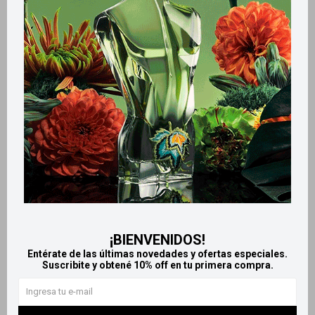
Retiros gratuitos en tiendas
Productos que te pueden interesar
¡BIENVENIDOS!
Entérate de las últimas novedades y ofertas especiales.
Suscribite y obtené 10% off en tu primera compra.
Llega
HOY
Llega
HOY
Llega
HOY
Llega
HOY