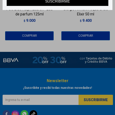
SUSCRIBIRME
Polo Blue Ralph Lauren - Eau
Giorgio Armani Acqua di Gió
de parfum 125ml
Elixir 50 ml
9.000
9.400
$
$
Newsletter
¡Suscribite y recibí todas nuestras novedades!
SUSCRIBIRME


