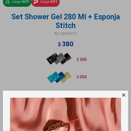
Llega
HOY
Llega
HOY
Set Shower Gel 280 Ml + Esponja
Stitch
00005075
380
$
266
$
304
$
Shower Gel 280 Ml

Esponja Stitch
Métodos y costos de envío