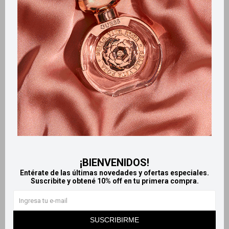
Retiros gratuitos en tiendas
Productos que te pueden interesar
¡BIENVENIDOS!
Entérate de las últimas novedades y ofertas especiales.
Suscribite y obtené 10% off en tu primera compra.
Llega
HOY
Llega
HOY
Llega
HOY
Llega
HOY
SUSCRIBIRME