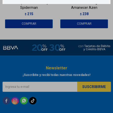
Jabón líquido línea Disney -
Gel de ducha Rain gel -
Spiderman
Amanecer Azen
215
238
$
$
Newsletter
¡Suscribite y recibí todas nuestras novedades!
SUSCRIBIRME


