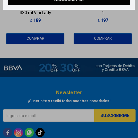
Shampoo Magia de Unicornio
Shampoo Biokur 240 ml - 2 en
330 ml Vini Lady
1
189
197
$
$
Newsletter
¡Suscribite y recibí todas nuestras novedades!
SUSCRIBIRME


