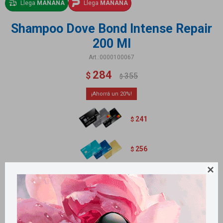
Llega
MAÑANA
Llega
MAÑANA
Shampoo Dove Bond Intense Repair
200 Ml
0000100067
284
$
355
$
20
241
$
256
$

Cabello suave y brillante
Métodos y costos de envío