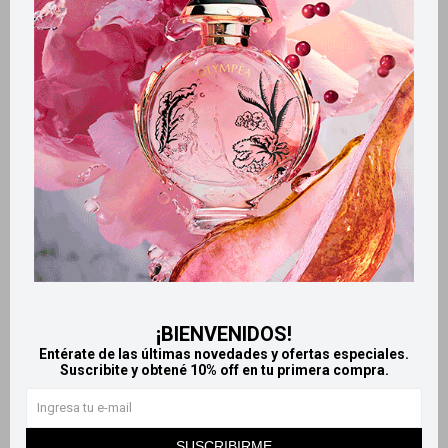
Retiros gratuitos en tiendas
Productos que te pueden interesar
¡BIENVENIDOS!
Entérate de las últimas novedades y ofertas especiales.
Suscribite y obtené 10% off en tu primera compra.
Llega
MAÑANA
Llega
MAÑANA
Llega
MAÑANA
Llega
MAÑANA
SUSCRIBIRME