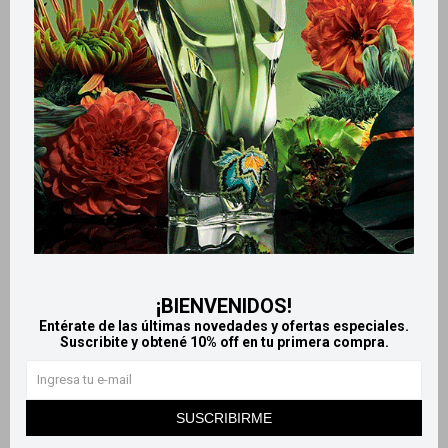
Productos que te pueden interesar
¡BIENVENIDOS!
Entérate de las últimas novedades y ofertas especiales.
Suscribite y obtené 10% off en tu primera compra.
Llega
MAÑANA
Llega
MAÑANA
Llega
MAÑANA
Llega
MAÑANA
SUSCRIBIRME
Protectores Diarios x20
Siempre Libre Adapt Suave