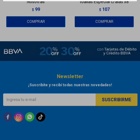
Nosotras
toallas Especial c/alas x8
99
107
$
$
Newsletter
¡Suscribite y recibí todas nuestras novedades!
SUSCRIBIRME


