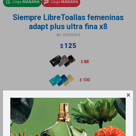
Llega
MAÑANA
Llega
MAÑANA
Siempre LibreToallas femeninas
adapt plus ultra fina x8
00900064
125
$
88
$
100
$

Adapt plus ultra fina suave. Contiene 8 unidades
Métodos y costos de envío
Retiros gratuitos en tiendas