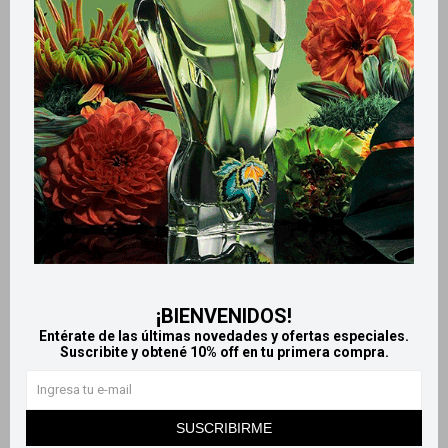
Productos que te pueden interesar
¡BIENVENIDOS!
Entérate de las últimas novedades y ofertas especiales.
Suscribite y obtené 10% off en tu primera compra.
Llega
HOY
Llega
HOY
Llega
HOY
Llega
HOY
SUSCRIBIRME
Mimosa Protectores Diarios
Carefree protectores diarios