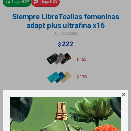
Llega
HOY
Llega
HOY
Siempre LibreToallas femeninas
adapt plus ultrafina x16
00900065
222
$
155
$
178
$
Adapt Plus ultrafina suave. Contiene 16 unidades.

Métodos y costos de envío
Retiros gratuitos en tiendas