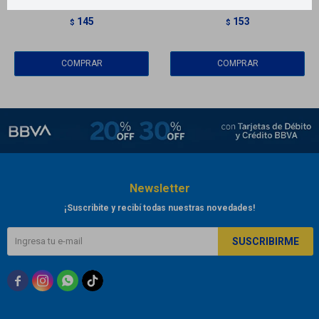
sin perfume x40
largos x20
145
153
$
$
Newsletter
¡Suscribite y recibí todas nuestras novedades!
SUSCRIBIRME


