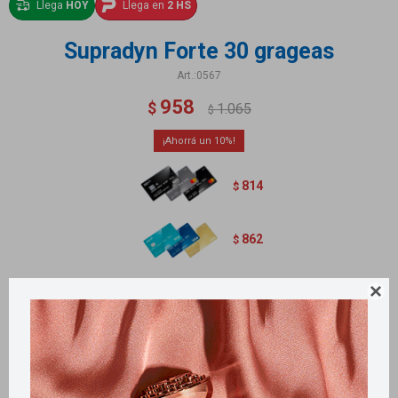
Llega
HOY
Llega en
2 HS
Supradyn Forte 30 grageas
0567
958
$
1.065
$
10
814
$
862
$

Suplemento multivitamínico con minerales que te ayudan a activar y
mantener tu energía y vitalidad todo el día. Contiene 30 grageas.
Métodos y costos de envío