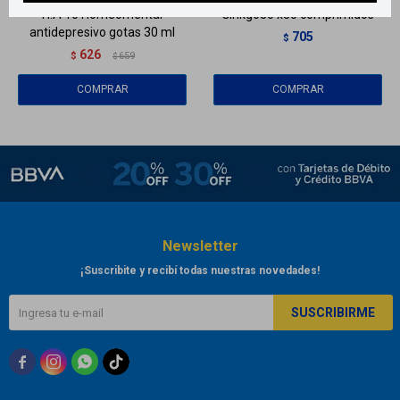
H.A 10 Homeomental
Ginkgo80 x30 comprimidos
antidepresivo gotas 30 ml
705
$
626
$
659
$
Newsletter
¡Suscribite y recibí todas nuestras novedades!
SUSCRIBIRME


