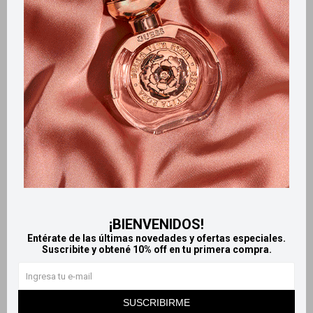
Retiros gratuitos en tiendas
Productos que te pueden interesar
¡BIENVENIDOS!
Entérate de las últimas novedades y ofertas especiales.
Suscribite y obtené 10% off en tu primera compra.
Llega
HOY
Llega
HOY
Llega en
2 HS
Llega en
2 HS
SUSCRIBIRME