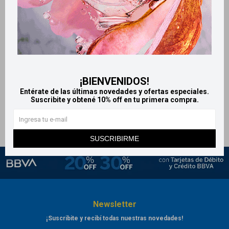
Llega
HOY
Llega
HOY
Llega
HOY
Llega
HOY
Delineador Líquido New Color
Wet n Wild delineador líquido -
¡BIENVENIDOS!
Negro
252
$
Entérate de las últimas novedades y ofertas especiales.
460
$
Suscribite y obtené 10% off en tu primera compra.
SUSCRIBIRME
Newsletter
¡Suscribite y recibí todas nuestras novedades!