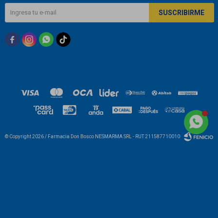
SUSCRIBIRME



© Copyright 2026 / Farmacia Don Bosco NESMARMA SRL - RUT 211587710010
Fenicio