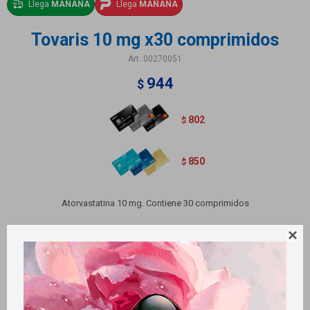
Llega
MAÑANA
Llega
MAÑANA
Tovaris 10 mg x30 comprimidos
00270051
944
$
802
$
850
$
Atorvastatina 10 mg. Contiene 30 comprimidos

Métodos y costos de envío
Retiros gratuitos en tiendas