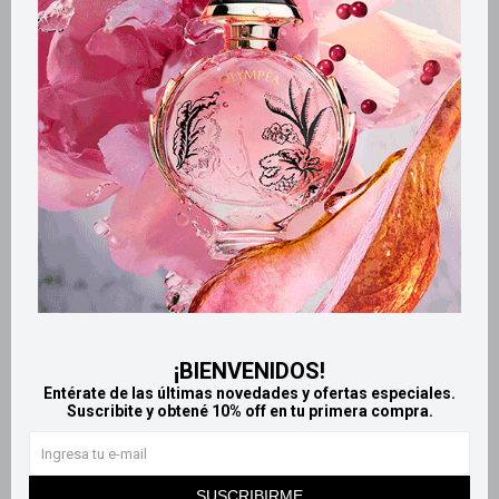
CARACTERÍSTICAS
Ingredientes
Coco
Productos que te pueden interesar
¡BIENVENIDOS!
Entérate de las últimas novedades y ofertas especiales.
Suscribite y obtené 10% off en tu primera compra.
Llega
MAÑANA
Llega
MAÑANA
SUSCRIBIRME