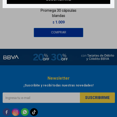
Promega 30 cápsulas
blandas
1.009
$
Newsletter
¡Suscribite y recibí todas nuestras novedades!
SUSCRIBIRME


